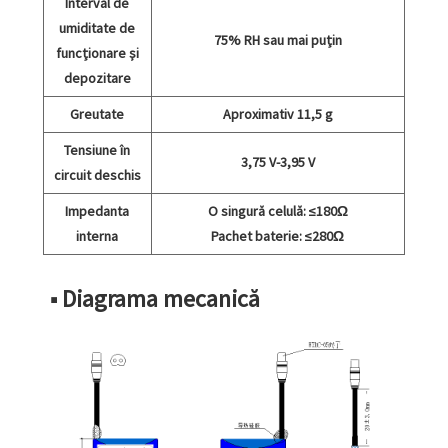
Interval de
umiditate de
75% RH sau mai puțin
funcționare și
depozitare
Greutate
Aproximativ 11,5 g
Tensiune în
3,75 V-3,95 V
circuit deschis
Impedanta
O singură celulă: ≤180Ω
interna
Pachet baterie: ≤280Ω
■ Diagrama mecanică