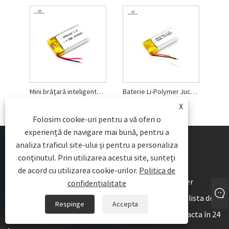
Mini brățară inteligentă baterie Li-polimer
Baterie Li-Polymer Jucării electrice de 50 mAh
X
Folosim cookie-uri pentru a vă oferi o
experiență de navigare mai bună, pentru a
analiza traficul site-ului și pentru a personaliza
conținutul. Prin utilizarea acestui site, sunteți
de acord cu utilizarea cookie-urilor.
Politica de
Pentru întrebări despre baterie Li Polymer, Li Polymer
confidențialitate
Prismatic Battery, Li Polymer Cylindrical Battery sau lista de
Respinge
Accepta
prețuri, vă rugăm să ne lăsați e-mailul și vă vom contacta în 24