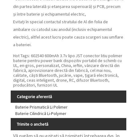
din partea laterală și etanșarea superioară) și PCB, precum
și între baterie și echipamentul electric,
Evitați în special contactul stratului de Al din folia de
ambalare cu catodul sau anodul (inclusiv echipamentul
electric), altfel acest lucru poate cauza scurgeri sau umflare
a bateriei.
Hot Tags: 602540 600mAh 3.7v lipo JST conector litiu polimer
baterie pentru power bank dispozitiv portabil de schimb cu
UL, en-gros, personalizat, China, ieftin, vânzare directă din
fabrică, aprovizionare directă din fabrică, cel mai nou,
calitate, căști Bluetooth, jucărie, vape, țigară electronică,
digital, ceas inteligent, drone, RC, difuzor Bluetooth,
producători, furnizori UL
Categorie aferentă
Baterie Prismatică Li Polimer
Baterie Cilindrică Li-Polymer
Trimite o anchetă
Vă rugăm să nu ezitați să trimiteți întrebarea dvs. în