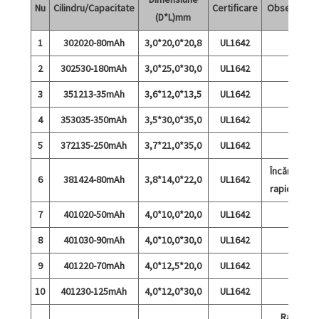
Nu
Cilindru/Capacitate
Certificare
Observații
(D*L)mm
1
302020-80mAh
3,0*20,0*20,8
UL1642
2
302530-180mAh
3,0*25,0*30,0
UL1642
3
351213-35mAh
3,6*12,0*13,5
UL1642
4
353035-350mAh
3,5*30,0*35,0
UL1642
5
372135-250mAh
3,7*21,0*35,0
UL1642
Încărcare
6
381424-80mAh
3,8*14,0*22,0
UL1642
rapidă 5C
7
401020-50mAh
4,0*10,0*20,0
UL1642
8
401030-90mAh
4,0*10,0*30,0
UL1642
9
401220-70mAh
4,0*12,5*20,0
UL1642
10
401230-125mAh
4,0*12,0*30,0
UL1642
Rată