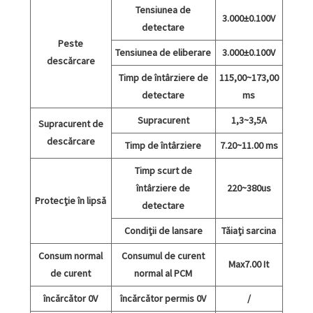
Tensiunea de
3.000±0.100V
detectare
Peste
Tensiunea de eliberare
3.000±0.100V
descărcare
Timp de întârziere de
115,00~173,00
detectare
ms
Supracurent
1,3~3,5A
Supracurent de
descărcare
Timp de întârziere
7.20~11.00 ms
Timp scurt de
întârziere de
220~380us
Protecție în lipsă
detectare
Condiții de lansare
Tăiați sarcina
Consum normal
Consumul de curent
Max7.00 It
de curent
normal al PCM
încărcător 0V
încărcător permis 0V
/