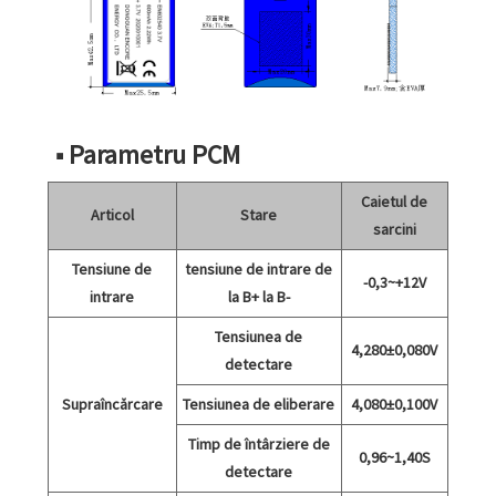
■ Parametru PCM
Caietul de
Articol
Stare
sarcini
Tensiune de
tensiune de intrare de
-0,3~+12V
intrare
la B+ la B-
Tensiunea de
4,280±0,080V
detectare
Supraîncărcare
Tensiunea de eliberare
4,080±0,100V
Timp de întârziere de
0,96~1,40S
detectare