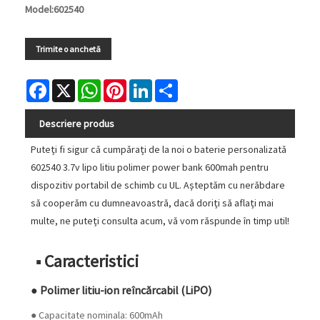
Model:602540
Trimite o anchetă
Facebook
X
WhatsApp
Pinterest
LinkedIn
Share
Descriere produs
Puteți fi sigur că cumpărați de la noi o baterie personalizată
602540 3.7v lipo litiu polimer power bank 600mah pentru
dispozitiv portabil de schimb cu UL. Așteptăm cu nerăbdare
să cooperăm cu dumneavoastră, dacă doriți să aflați mai
multe, ne puteți consulta acum, vă vom răspunde în timp util!
■ Caracteristici
● Polimer litiu-ion reîncărcabil (LiPO)
● Capacitate nominala: 600mAh