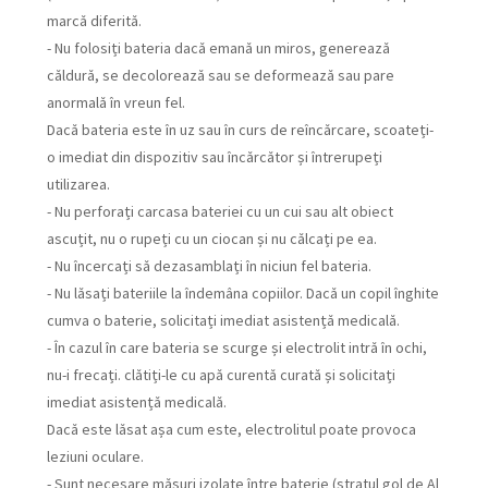
marcă diferită.
- Nu folosiți bateria dacă emană un miros, generează
căldură, se decolorează sau se deformează sau pare
anormală în vreun fel.
Dacă bateria este în uz sau în curs de reîncărcare, scoateți-
o imediat din dispozitiv sau încărcător și întrerupeți
utilizarea.
- Nu perforați carcasa bateriei cu un cui sau alt obiect
ascuțit, nu o rupeți cu un ciocan și nu călcați pe ea.
- Nu încercați să dezasamblați în niciun fel bateria.
- Nu lăsați bateriile la îndemâna copiilor. Dacă un copil înghite
cumva o baterie, solicitați imediat asistență medicală.
- În cazul în care bateria se scurge și electrolit intră în ochi,
nu-i frecați. clătiți-le cu apă curentă curată și solicitați
imediat asistență medicală.
Dacă este lăsat așa cum este, electrolitul poate provoca
leziuni oculare.
- Sunt necesare măsuri izolate între baterie (stratul gol de Al