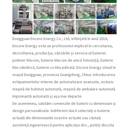
Dongguan Encore Energy Co., Ltd, înființată în anul 2016,
Encore Energy este un profesionist implicat în cercetarea,
dezvoltarea, producția, vânzările și service-ul bateriei
polimer litiu-ion, baterie litiu-ion de unică folosință, baterie
litiu cilindrică, baterie cu litiu pătrată. Encore Energy situat în
orașul Dongguan, provincia Guangdong, China. introducerea
echipamentelor interne de automatizare avansate, inclusiv
mașină de bobinat automată, mașină de ambalare automată.
Imprimantă automată și așa mai departe.
De asemenea, salutăm comenzile de baterii cu dimensiuni și
design personalizate. Indiferent dacă selectați o baterie
actuală din dimensiunile noastre actuale sau căutați
asistență inginerească pentru aplicația dvs., puteți discuta