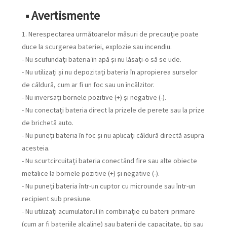
■ Avertismente
1. Nerespectarea următoarelor măsuri de precauție poate
duce la scurgerea bateriei, explozie sau incendiu.
- Nu scufundați bateria în apă și nu lăsați-o să se ude.
- Nu utilizați și nu depozitați bateria în apropierea surselor
de căldură, cum ar fi un foc sau un încălzitor.
- Nu inversați bornele pozitive (+) și negative (-).
- Nu conectați bateria direct la prizele de perete sau la prize
de brichetă auto.
- Nu puneți bateria în foc și nu aplicați căldură directă asupra
acesteia.
- Nu scurtcircuitați bateria conectând fire sau alte obiecte
metalice la bornele pozitive (+) și negative (-).
- Nu puneți bateria într-un cuptor cu microunde sau într-un
recipient sub presiune.
- Nu utilizați acumulatorul în combinație cu baterii primare
(cum ar fi bateriile alcaline) sau baterii de capacitate, tip sau