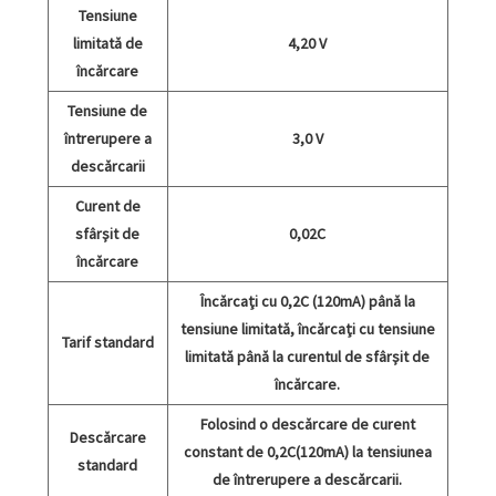
Tensiune
limitată de
4,20 V
încărcare
Tensiune de
întrerupere a
3,0 V
descărcarii
Curent de
sfârșit de
0,02C
încărcare
Încărcați cu 0,2C (120mA) până la
tensiune limitată, încărcați cu tensiune
Tarif standard
limitată până la curentul de sfârșit de
încărcare.
Folosind o descărcare de curent
Descărcare
constant de 0,2C(120mA) la tensiunea
standard
de întrerupere a descărcarii.