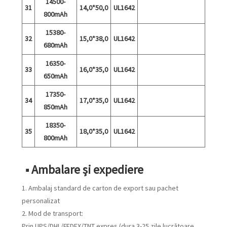
14500-
31
14,0*50,0
UL1642
800mAh
15380-
32
15,0*38,0
UL1642
680mAh
16350-
33
16,0*35,0
UL1642
650mAh
17350-
34
17,0*35,0
UL1642
850mAh
18350-
35
18,0*35,0
UL1642
800mAh
■ Ambalare și expediere
1. Ambalaj standard de carton de export sau pachet
personalizat
2. Mod de transport:
Prin UPS/DHL/FEDEX/TNT expres (dura 3-25 zile lucrătoare