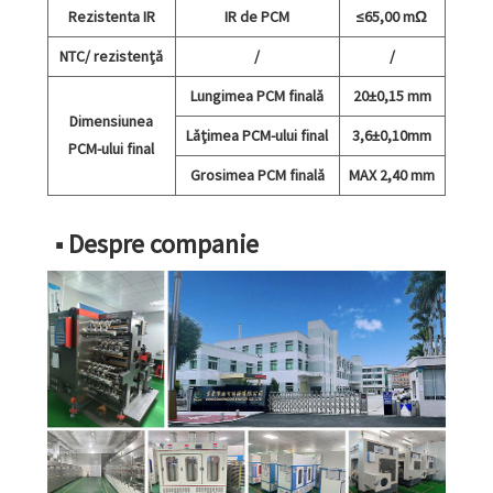
Rezistenta IR
IR de PCM
≤65,00 mΩ
NTC/ rezistență
/
/
Lungimea PCM finală
20±0,15 mm
Dimensiunea
Lățimea PCM-ului final
3,6±0,10mm
PCM-ului final
Grosimea PCM finală
MAX 2,40 mm
■ Despre companie