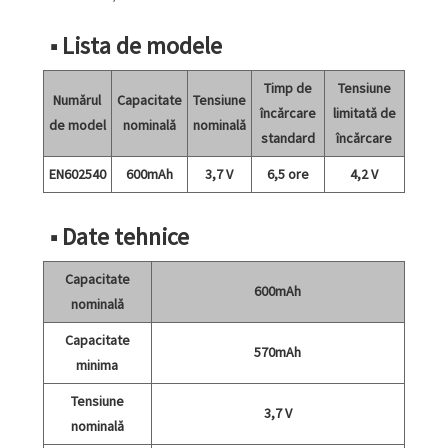
■ Lista de modele
Timp de
Tensiune
Numărul
Capacitate
Tensiune
încărcare
limitată de
de model
nominală
nominală
standard
încărcare
EN602540
600mAh
3,7 V
6,5 ore
4,2 V
■ Date tehnice
Capacitate
600mAh
nominală
Capacitate
570mAh
minima
Tensiune
3,7 V
nominală