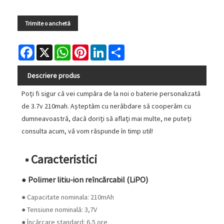
Trimite o anchetă
Facebook
X
WhatsApp
Pinterest
LinkedIn
Share
Descriere produs
Poți fi sigur că vei cumpăra de la noi o baterie personalizată
de 3.7v 210mah. Așteptăm cu nerăbdare să cooperăm cu
dumneavoastră, dacă doriți să aflați mai multe, ne puteți
consulta acum, vă vom răspunde în timp util!
■ Caracteristici
● Polimer litiu-ion reîncărcabil (LiPO)
● Capacitate nominala: 210mAh
● Tensiune nominală: 3,7V
● Încărcare standard: 6,5 ore