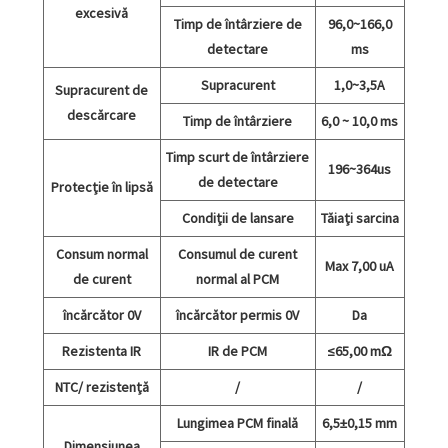
excesivă
Timp de întârziere de
96,0~166,0
detectare
ms
Supracurent
1,0~3,5A
Supracurent de
descărcare
Timp de întârziere
6,0 ~ 10,0 ms
Timp scurt de întârziere
196~364us
de detectare
Protecție în lipsă
Condiții de lansare
Tăiați sarcina
Consum normal
Consumul de curent
Max 7,00 uA
de curent
normal al PCM
încărcător 0V
încărcător permis 0V
Da
Rezistenta IR
IR de PCM
≤65,00 mΩ
NTC/ rezistență
/
/
Lungimea PCM finală
6,5±0,15 mm
Dimensiunea