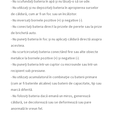
- Nu scufundați bateria în apă și nu lăsați-o să se ude.
- Nu utilizați și nu depozitați bateria în apropierea surselor
de căldură, cum ar fi un foc sau un încălzitor.
- Nu inversați bornele pozitive (+) și negative (-).
- Nu conectați bateria direct la prizele de perete sau la prize
de brichetă auto.
- Nu puneți bateria în foc și nu aplicați căldură directă asupra
acesteia.
- Nu scurtcircuitați bateria conectând fire sau alte obiecte
metalice la bornele pozitive (+) și negative (-).
- Nu puneți bateria într-un cuptor cu microunde sau într-un
recipient sub presiune.
- Nu utilizați acumulatorul în combinație cu baterii primare
(cum ar fi bateriile alcaline) sau baterii de capacitate, tip sau
marcă diferită.
- Nu folosiți bateria dacă emană un miros, generează
căldură, se decolorează sau se deformează sau pare
anormală în vreun fel.