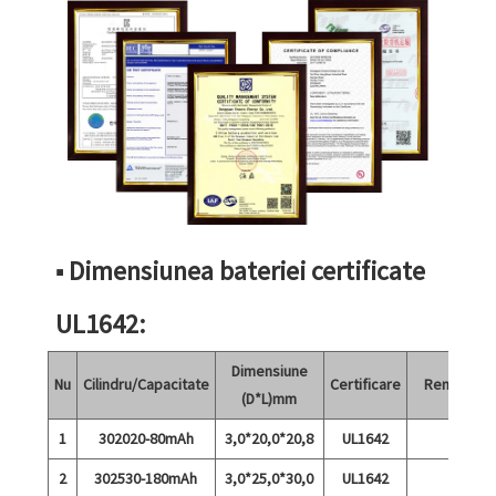
■ Dimensiunea bateriei certificate
UL1642:
Dimensiune
Nu
Cilindru/Capacitate
Certificare
Remarci
(D*L)mm
1
302020-80mAh
3,0*20,0*20,8
UL1642
2
302530-180mAh
3,0*25,0*30,0
UL1642