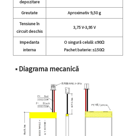
depozitare
Greutate
Aproximativ 9,50 g
Tensiune în
3,75 V-3,95 V
circuit deschis
Impedanta
O singură celulă: ≤90Ω
interna
Pachet baterie: ≤150Ω
■ Diagrama mecanică