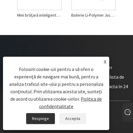
Mini brățară inteligentă baterie Li-polimer
Baterie Li-Polymer Jucării electrice de 50 mAh
X
Pentru întrebări despre baterie Li Polymer, Li Polymer
Folosim cookie-uri pentru a vă oferi o
experiență de navigare mai bună, pentru a
Prismatic Battery, Li Polymer Cylindrical Battery sau lista de
analiza traficul site-ului și pentru a personaliza
prețuri, vă rugăm să ne lăsați e-mailul și vă vom contacta în 24
conținutul. Prin utilizarea acestui site, sunteți
de ore.
de acord cu utilizarea cookie-urilor.
Politica de
confidențialitate
ÎNTREBARE ACUM
Respinge
Accepta