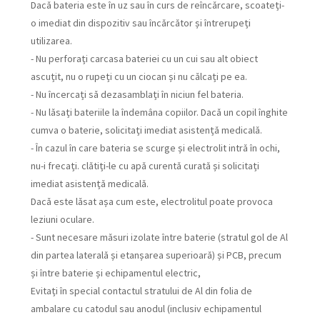
Dacă bateria este în uz sau în curs de reîncărcare, scoateți-
o imediat din dispozitiv sau încărcător și întrerupeți
utilizarea.
- Nu perforați carcasa bateriei cu un cui sau alt obiect
ascuțit, nu o rupeți cu un ciocan și nu călcați pe ea.
- Nu încercați să dezasamblați în niciun fel bateria.
- Nu lăsați bateriile la îndemâna copiilor. Dacă un copil înghite
cumva o baterie, solicitați imediat asistență medicală.
- În cazul în care bateria se scurge și electrolit intră în ochi,
nu-i frecați. clătiți-le cu apă curentă curată și solicitați
imediat asistență medicală.
Dacă este lăsat așa cum este, electrolitul poate provoca
leziuni oculare.
- Sunt necesare măsuri izolate între baterie (stratul gol de Al
din partea laterală și etanșarea superioară) și PCB, precum
și între baterie și echipamentul electric,
Evitați în special contactul stratului de Al din folia de
ambalare cu catodul sau anodul (inclusiv echipamentul