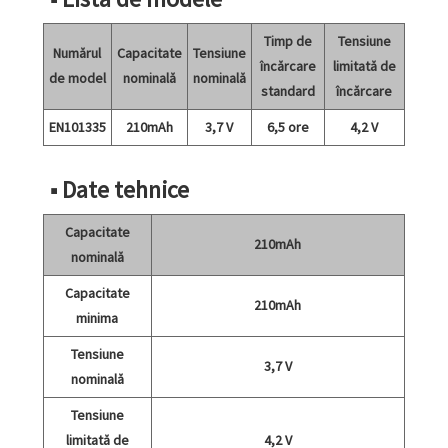
Timp de
Tensiune
Numărul
Capacitate
Tensiune
încărcare
limitată de
de model
nominală
nominală
standard
încărcare
EN101335
210mAh
3,7 V
6,5 ore
4,2 V
■ Date tehnice
Capacitate
210mAh
nominală
Capacitate
210mAh
minima
Tensiune
3,7 V
nominală
Tensiune
limitată de
4,2 V